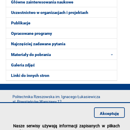
Główne zainteresowania naukowe
Uczestnictwo w organizacjach i projektach
Publikacje
Opracowane programy
Najczęściej zadawane pytania
Materiały do pobrania
Galeria zdjęć
Linki do innych stron
Politechnika Rzeszowska im. Ignacego Łukasiewicza
al. Powstańców Warszawy 12
35-029 Rzeszów
Akceptuję
tel.: +48 17 865 11 00
fax: +48 17 854 12 60
Nasze serwisy używają informacji zapisanych w plikach
e-mail:
kancelaria@prz.edu.pl