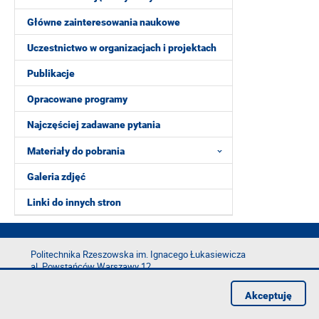
Główne zainteresowania naukowe
Uczestnictwo w organizacjach i projektach
Publikacje
Opracowane programy
Najczęściej zadawane pytania
Materiały do pobrania
Galeria zdjęć
Linki do innych stron
Politechnika Rzeszowska im. Ignacego Łukasiewicza
al. Powstańców Warszawy 12
35-029 Rzeszów
Akceptuję
tel.: +48 17 865 11 00
fax: +48 17 854 12 60