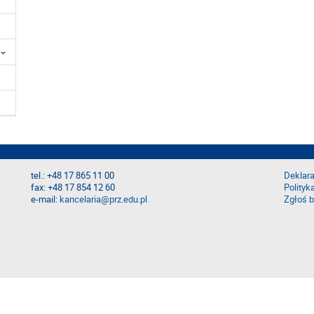
tel.: +48 17 865 11 00
Deklara
fax: +48 17 854 12 60
Polityk
e-mail:
kancelaria@prz.edu.pl
Zgłoś b