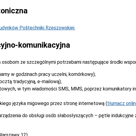
toniczna
dynków Politechniki Rzeszowskiej.
yjno-komunikacyjna
 osobom ze szczególnymi potrzebami następujące środki wspo
narny w godzinach pracy uczelni, komórkowy);
cztą tradycyjną, e-mailową);
stowych, w tym wiadomości SMS, MMS, poprzez komunikatory i
kiego języka migowego przez stronę internetową (
tłumacz onli
rządzenia do obsługi osób słabosłyszących – pętle indukcyjne
Warszawy 12):