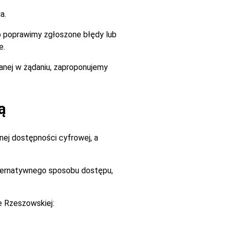
a.
go poprawimy zgłoszone błędy lub
e.
zanej w żądaniu, zaproponujemy
ą
ej dostępności cyfrowej, a
alternatywnego sposobu dostępu,
e Rzeszowskiej: