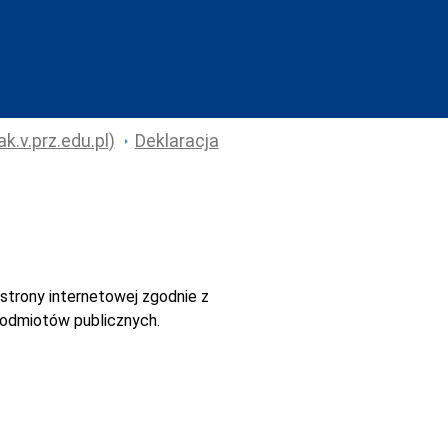
k.v.prz.edu.pl)
Deklaracja
strony internetowej
zgodnie z
 podmiotów publicznych.