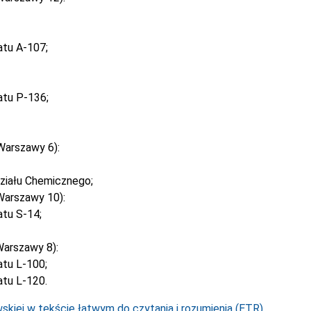
atu A-107;
atu P-136;
Warszawy 6):
ziału Chemicznego;
Warszawy 10):
tu S-14;
arszawy 8):
tu L-100;
tu L-120.
kiej w tekście łatwym do czytania i rozumienia (ETR).