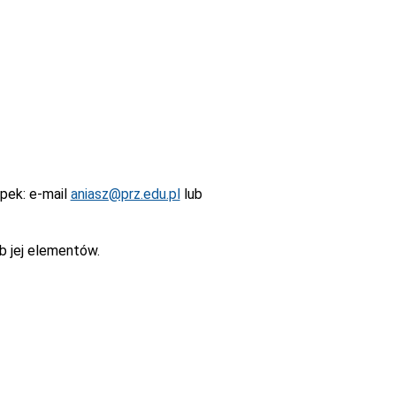
epek
: e-mail
aniasz@prz.edu.pl
lub
b jej elementów.