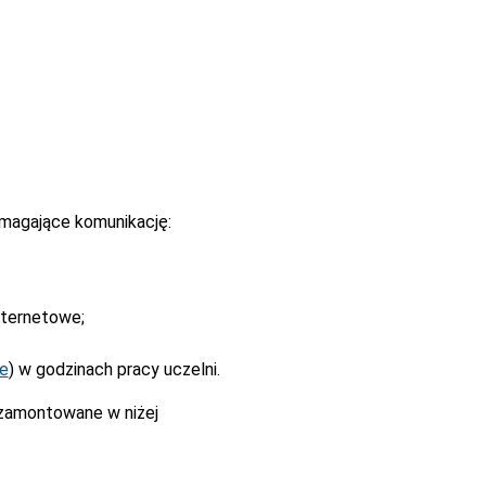
magające komunikację:
nternetowe;
ne
) w godzinach pracy uczelni.
 zamontowane w niżej